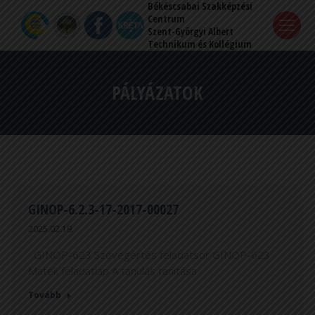
Békéscsabai Szakképzési
Centrum
Szent-Györgyi Albert
Technikum és Kollégium
PÁLYÁZATOK
GINOP-6.2.3-17-2017-00027
2025.02.19.
GINOP-623 Szövegértés feladatsor GINOP-623
Matek feladatlap A tanulás tanítása
Tovább