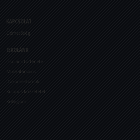
KAPCSOLAT
Elérhetőség
ISKOLÁNK
Iskolánk története
Munkatársaink
Dokumentumok
Különös közzététel
Kollégium