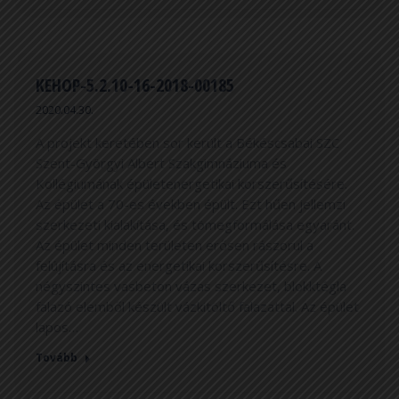
KEHOP-5.2.10-16-2018-00185
2020.04.30.
A projekt keretében sor került a Békéscsabai SZC
Szent-Györgyi Albert Szakgimnáziuma és
Kollégiumának épületenergetikai korszerűsítésére.
Az épület a 70-es években épült. Ezt hűen jellemzi
szerkezeti kialakítása, és tömegformálása egyaránt.
Az épület minden területen erősen rászorul a
felújításra és az energetikai korszerűsítésre. A
négyszintes vasbeton vázas szerkezet, blokktégla
falazó elemből készült vázkitöltő falazattal. Az épület
lapos…
Tovább