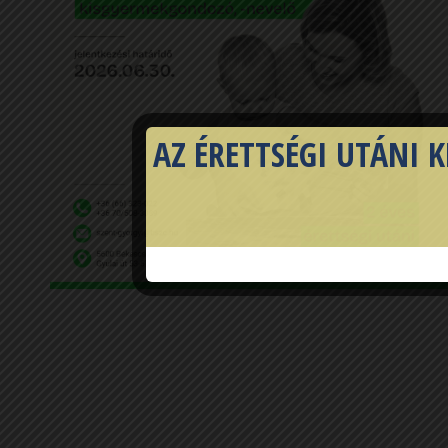
AZ ÉRETTSÉGI UTÁNI K