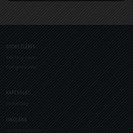
GYORS ELÉRÉS
KRÉTA (e-napló)
Csengetési rend
KAPCSOLAT
Elérhetőség
ISKOLÁNK
Iskolánk története