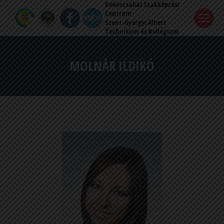
Békéscsabai Szakképzési
Centrum
Szent-Györgyi Albert
Technikum és Kollégium
MOLNÁR ILDIKÓ