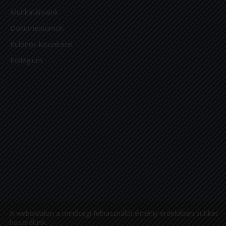
Munkatársaink
Dokumentumok
Különös közzététel
Kollégium
A weboldalon a minőségi felhasználói élmény érdekében sütiket
használunk.