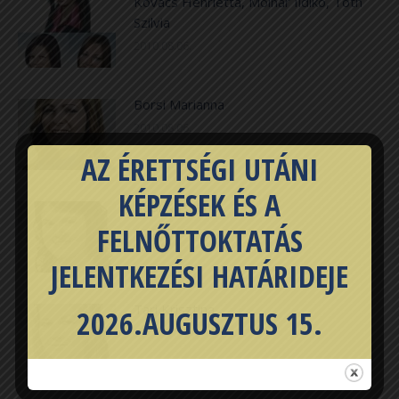
Kovács Henrietta, Molnár Ildikó, Tóth
Szilvia
2010.08.06.
Borsi Marianna
2010.08.06.
AZ ÉRETTSÉGI UTÁNI
KÉPZÉSEK ÉS A
Bődi Krisztina
FELNŐTTOKTATÁS
2010.08.06.
JELENTKEZÉSI HATÁRIDEJE
Tari Krisztina
2026.AUGUSZTUS 15.
2010.08.06.