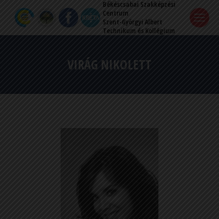
Békéscsabai Szakképzési
Centrum
Szent-Györgyi Albert
Technikum és Kollégium
VIRÁG NIKOLETT