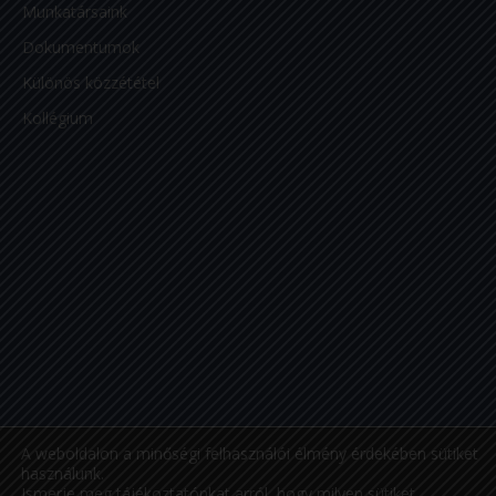
Munkatársaink
Dokumentumok
Különös közzététel
Kollégium
A weboldalon a minőségi felhasználói élmény érdekében sütiket
használunk.
Ismerje meg tájékoztatónkat arról, hogy milyen sütiket