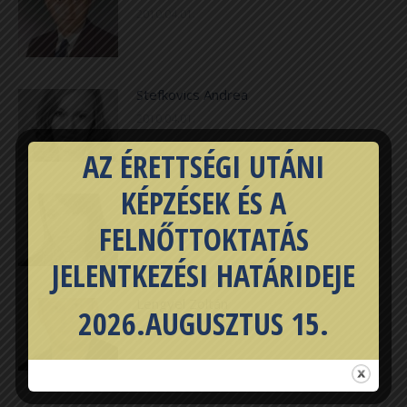
2010.04.01.
Stefkovics Andrea
2010.04.01.
AZ ÉRETTSÉGI UTÁNI
KÉPZÉSEK ÉS A
Lénárt Melinda
2010.04.01.
FELNŐTTOKTATÁS
JELENTKEZÉSI HATÁRIDEJE
Lengyel Zoltán
2026.AUGUSZTUS 15.
2010.04.01.