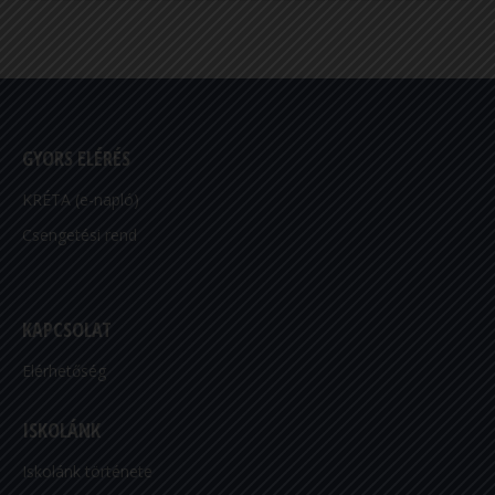
GYORS ELÉRÉS
KRÉTA (e-napló)
Csengetési rend
KAPCSOLAT
Elérhetőség
ISKOLÁNK
Iskolánk története