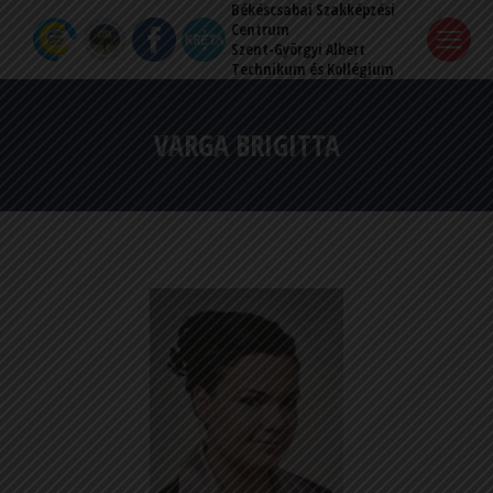
Békéscsabai Szakképzési
Centrum
Szent-Györgyi Albert
Technikum és Kollégium
VARGA BRIGITTA