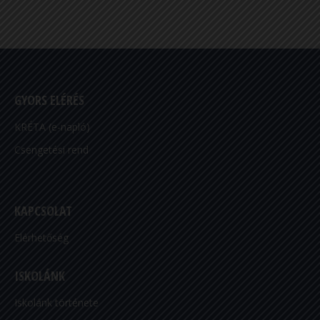
GYORS ELÉRÉS
KRÉTA (e-napló)
Csengetési rend
KAPCSOLAT
Elérhetőség
ISKOLÁNK
Iskolánk története