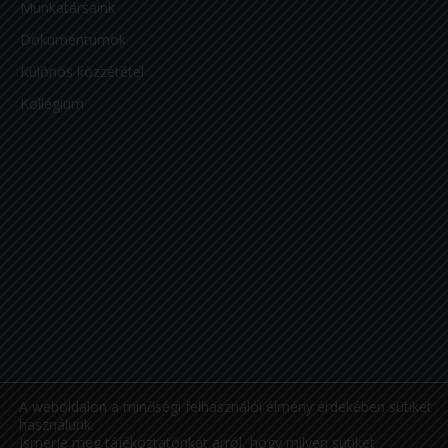
Munkatársaink
Dokumentumok
Különös közzététel
Kollégium
A weboldalon a minőségi felhasználói élmény érdekében sütiket
használunk.
Ismerje meg tájékoztatónkat arról, hogy milyen sütiket