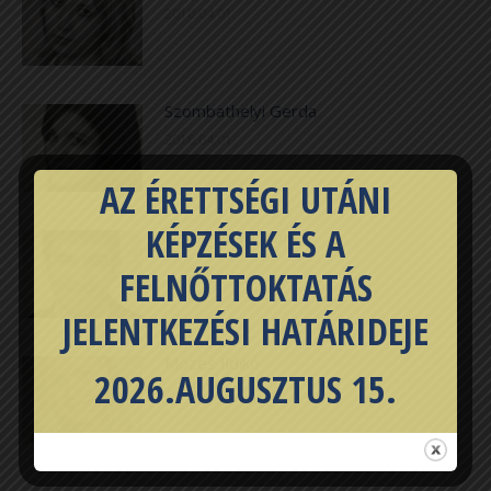
2010.04.01.
Szombathelyi Gerda
2010.04.01.
AZ ÉRETTSÉGI UTÁNI
KÉPZÉSEK ÉS A
Nagy Mihály Márk
2010.04.01.
FELNŐTTOKTATÁS
JELENTKEZÉSI HATÁRIDEJE
Mózes Ildikó
2026.AUGUSZTUS 15.
2010.04.01.